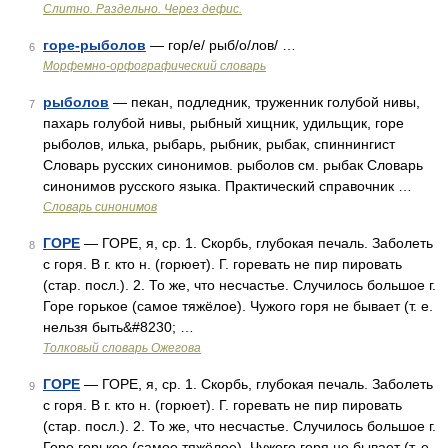
Слитно. Раздельно. Через дефис.
горе-рыболов
— гор/е/ рыб/о/лов/ …
6
Морфемно-орфографический словарь
рыболов
— пекан, подледник, труженник голубой нивы,
7
пахарь голубой нивы, рыбный хищник, удильщик, горе
рыболов, илька, рыбарь, рыбник, рыбак, спиннингист
Словарь русских синонимов. рыболов см. рыбак Словарь
синонимов русского языка. Практический справочник …
Словарь синонимов
ГОРЕ
— ГОРЕ, я, ср. 1. Скорбь, глубокая печаль. Заболеть
8
с горя. В г. кто н. (горюет). Г. горевать не пир пировать
(стар. посл.). 2. То же, что несчастье. Случилось большое г.
Горе горькое (самое тяжёлое). Чужого горя не бывает (т. е.
нельзя быть&#8230; …
Толковый словарь Ожегова
ГОРЕ
— ГОРЕ, я, ср. 1. Скорбь, глубокая печаль. Заболеть
9
с горя. В г. кто н. (горюет). Г. горевать не пир пировать
(стар. посл.). 2. То же, что несчастье. Случилось большое г.
Горе горькое (самое тяжёлое). Чужого горя не бывает (т. е.