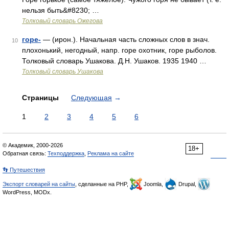
нельзя быть&#8230; …
Толковый словарь Ожегова
горе-
— (ирон.). Начальная часть сложных слов в знач.
10
плохонький, негодный, напр. горе охотник, горе рыболов.
Толковый словарь Ушакова. Д.Н. Ушаков. 1935 1940 …
Толковый словарь Ушакова
Страницы
Следующая
→
1
2
3
4
5
6
© Академик, 2000-2026
18+
Обратная связь:
Техподдержка
,
Реклама на сайте
👣 Путешествия
Экспорт словарей на сайты
, сделанные на PHP,
Joomla,
Drupal,
WordPress, MODx.