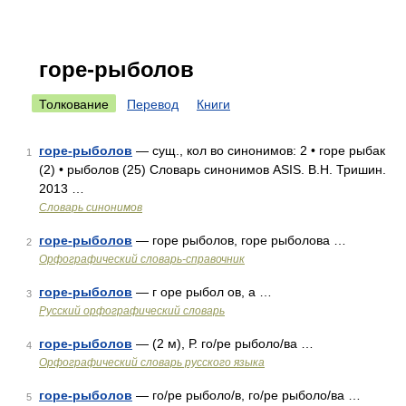
горе-рыболов
Толкование
Перевод
Книги
горе-рыболов
— сущ., кол во синонимов: 2 • горе рыбак
1
(2) • рыболов (25) Словарь синонимов ASIS. В.Н. Тришин.
2013 …
Словарь синонимов
горе-рыболов
— горе рыболов, горе рыболова …
2
Орфографический словарь-справочник
горе-рыболов
— г оре рыбол ов, а …
3
Русский орфографический словарь
горе-рыболов
— (2 м), Р. го/ре рыболо/ва …
4
Орфографический словарь русского языка
горе-рыболов
— го/ре рыболо/в, го/ре рыболо/ва …
5